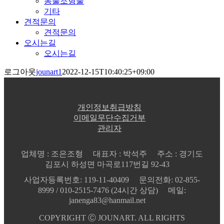
동물조형물
기타
견적문의
견적문의
오시는길
오시는길
로그아웃
jounart1
2022-12-15T10:40:25+09:00
개인정보취급방침
이메일무단수집거부
관리자
업체명 : 조은조형
대표자 : 박석주
주소 : 경기도
김포시 하성면 마곡로117번길 92-43
사업자등록번호: 119-11-40409
문의전화: 02-855-
8999 / 010-2515-7476 (24시간 상담)
메일:
janenga83@hanmail.net
COPYRIGHT Ⓒ JOUNART. ALL RIGHTS