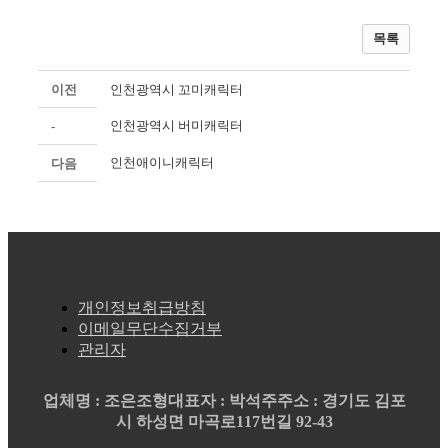
목록
이전
인천광역시 꼬미캐릭터
인천광역시 버미캐릭터
-
인천애이니캐릭터
다음
개인정보취급방침
이메일무단수집거부
관리자
업체명 : 조은조형
대표자 : 박석주
주소 : 경기도 김포
시 하성면 마곡로117번길 92-43