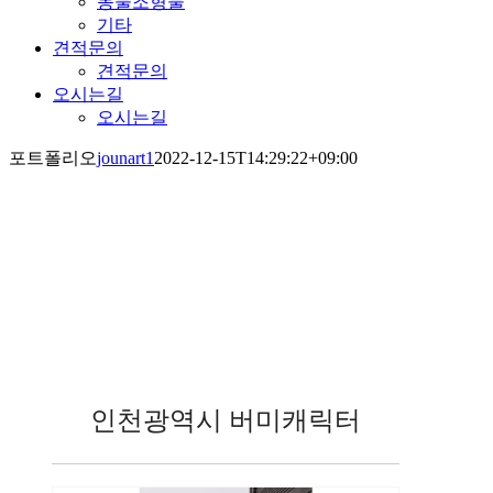
동물조형물
기타
견적문의
견적문의
오시는길
오시는길
포트폴리오
jounart1
2022-12-15T14:29:22+09:00
포트폴리오
인천광역시 버미캐릭터